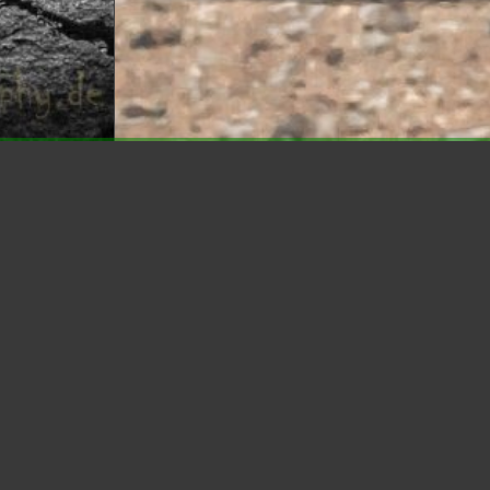
© 2026
firefly-photography.de
Firefly Photography
Firefly Photography by Thorsten Guerntke
Herzlich Willkommen!
Es gibt Menschen die behaupten, ich sollte Geld mit der
Fotografie verdienen. Nein. Es soll ein Hobby sein und
bleiben dürfen. Hier gibt es also Fotos, die dem Hobby folgen,
nicht mehr. Aber auch nicht weniger. Ich wünsche viel Spaß
beim Durchschauen.